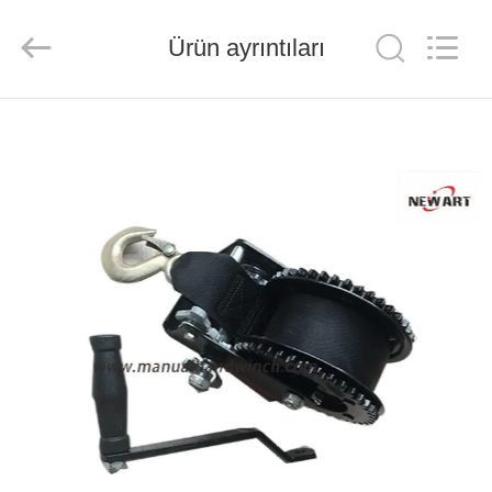
Suntech
Power
Machinery
Ürün ayrıntıları
Tools
Co.,Ltd..
All
Rights
Reserved.
EVDE
ÜRÜN
BIZIM
HAKKIMIZDA
FABRIKA
TURU
KALITE