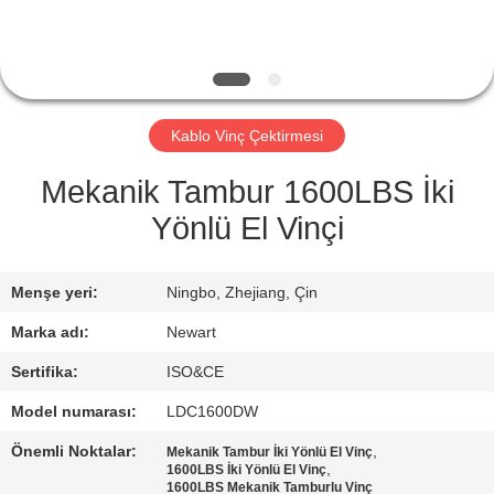
KONTROLÜ
HABERLER
Kablo Vinç Çektirmesi
TEKLIF
ET
Mekanik Tambur 1600LBS İki
Yönlü El Vinçi
SITE
HARITASI
Menşe yeri:
Ningbo, Zhejiang, Çin
Marka adı:
Newart
GIZLILIK
Sertifika:
ISO&CE
POLITIKASI
Model numarası:
LDC1600DW
Önemli Noktalar:
,
Mekanik Tambur İki Yönlü El Vinç
,
1600LBS İki Yönlü El Vinç
1600LBS Mekanik Tamburlu Vinç