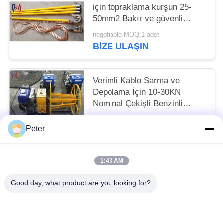
için topraklama kurşun 25-
50mm2 Bakır ve güvenli
elektrikli topraklama için
negotiable MOQ:1 adet
1000-5500mm Toplam
BIZE ULAŞIN
Uzunluk
Verimli Kablo Sarma ve
Depolama İçin 10-30KN
Nominal Çekişli Benzinli
Profesyonel Konik Sarma
negotiable MOQ:1 adet
Makinesi
Peter
BIZE ULAŞIN
1:43 AM
Popüler Kategoriler
Tüm
Good day, what product are you looking for?
İletken Çekme Araçları
İletken Çekme Blokları